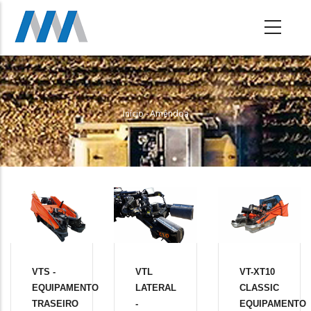
Passar
para
o
conteúdo
principal
Início
-
Amêndoa
Navegação
Estrutural
VTS -
VTL
VT-XT10
EQUIPAMENTO
LATERAL
CLASSIC
TRASEIRO
-
EQUIPAMENTO