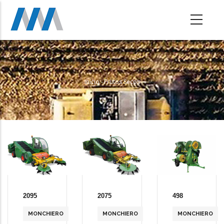
Passar
para
o
conteúdo
principal
Início
-
Frutos Secos
Navegação
Estrutural
2095
2075
498
MONCHIERO
MONCHIERO
MONCHIERO